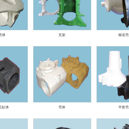
壳体
支架
输送壳
元缸体
壳体
半套壳