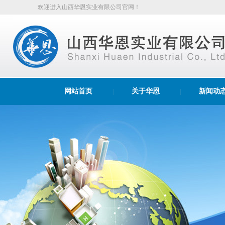
欢迎进入山西华恩实业有限公司官网！
网站首页
关于华恩
新闻动
|
|