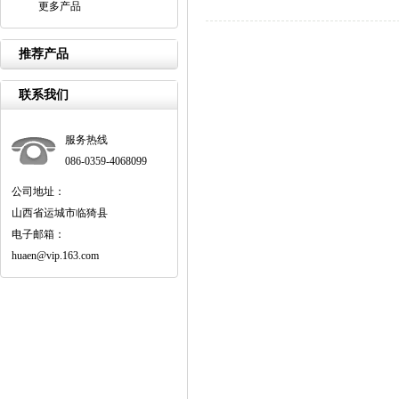
更多产品
推荐产品
联系我们
服务热线
086-0359-4068099
公司地址：
山西省运城市临猗县
电子邮箱：
huaen@vip.163.com