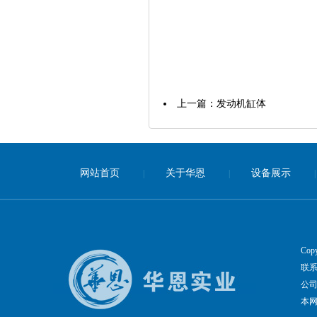
上一篇：发动机缸体
网站首页
关于华恩
设备展示
|
|
|
Co
联系电
公
本