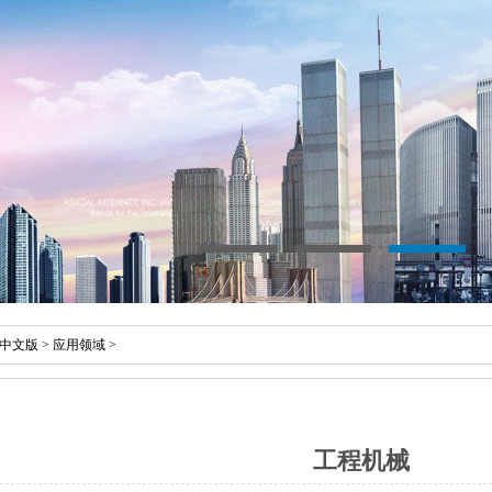
中文版
>
应用领域
>
工程机械