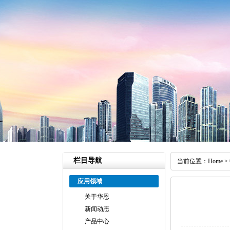
栏目导航
当前位置：
Home
>
应用领域
关于华恩
新闻动态
产品中心